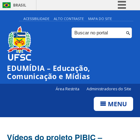
BRASIL
Simplifique!
ACESSIBILIDADE
ALTO CONTRASTE
MAPA DO SITE
Comunica BR
Participe
Acesso à informação
Legislação
EDUMÍDIA – Educação,
Canais
Comunicação e Mídias
Área Restrita
Administradores do Site
MENU
Vídeos do projeto PIBIC –