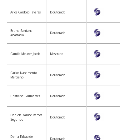
Arice Cardoso Tavares
Doutorado
Bruna Santana
Doutorado
Anastácio
Camila Meurer Jacob
Mestrado
Carlos Nascimento
Doutorado
Marciano
Cristiane Guimarães
Doutorado
Daniela Karine Ramos
Doutorado
Segundo
Denia Falcao de
Doutorado