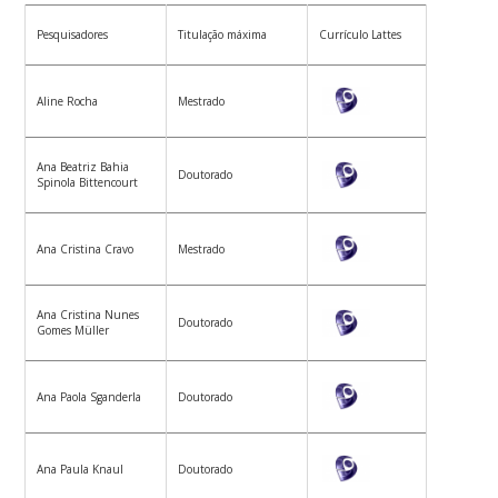
Pesquisadores
Titulação máxima
Currículo Lattes
Aline Rocha
Mestrado
Ana Beatriz Bahia
Doutorado
Spinola Bittencourt
Ana Cristina Cravo
Mestrado
Ana Cristina Nunes
Doutorado
Gomes Müller
Ana Paola Sganderla
Doutorado
Ana Paula Knaul
Doutorado