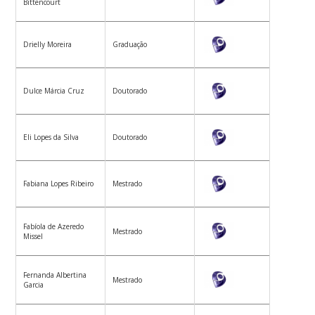
Bittencourt
Drielly Moreira
Graduação
Dulce Márcia Cruz
Doutorado
Eli Lopes da Silva
Doutorado
Fabiana Lopes Ribeiro
Mestrado
Fabíola de Azeredo
Mestrado
Missel
Fernanda Albertina
Mestrado
Garcia