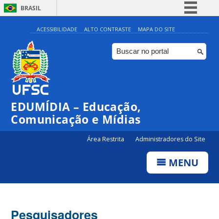
BRASIL
Simplifique!
ACESSIBILIDADE
ALTO CONTRASTE
MAPA DO SITE
Comunica BR
Participe
Acesso à informação
Legislação
EDUMÍDIA – Educação,
Canais
Comunicação e Mídias
Área Restrita
Administradores do Site
MENU
Pesquisadores