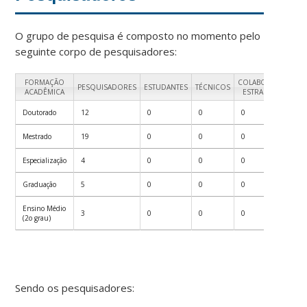
O grupo de pesquisa é composto no momento pelo
seguinte corpo de pesquisadores:
FORMAÇÃO
COLABORADORES
PESQUISADORES
ESTUDANTES
TÉCNICOS
ACADÊMICA
ESTRANGEIROS
Doutorado
12
0
0
0
Mestrado
19
0
0
0
Especialização
4
0
0
0
Graduação
5
0
0
0
Ensino Médio
3
0
0
0
(2o grau)
Sendo os pesquisadores: