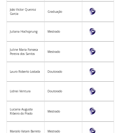
João Victor Queiroz
Graduação
Garcia
Juliana Hochsprung
Mestrado
Juline Maria Fonseca
Mestrado
Pereira dos Santos
Lauro Roberto Lostada
Doutorado
Lidnei Ventura
Doutorado
Luciana Augusta
Mestrado
Ribeiro do Prado
Marcelo Vatam Barreto
Mestrado