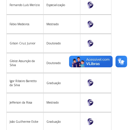
Fernando Luís Merízio
Especialização
Fábio Medeiros
Mestrado
Gilson Cruz Junior
Doutorado
Gleice Assunção da
Doutorado
Silva
Igor Ribeiro Barretto
Graduação
da Silva
Jefferson da Rosa
Mestrado
João Guilherme Eicke
Graduação