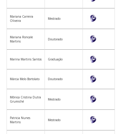
Mariana Carreira
Mestrado
Oliveira
Mariana Roncale
Doutorado
Martins
Marina Martins Santos
Graduação
Márcia Melo Bortolato
Doutorado
Mônica Cristina Dutra
Mestrado
Grumiché
Patricia Nunes
Mestrado
Martins