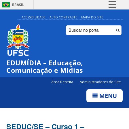
BRASIL
Simplifique!
ACESSIBILIDADE
ALTO CONTRASTE
MAPA DO SITE
Comunica BR
Participe
Acesso à informação
Legislação
EDUMÍDIA – Educação,
Canais
Comunicação e Mídias
Área Restrita
Administradores do Site
MENU
SEDUC/SE – Curso 1 –