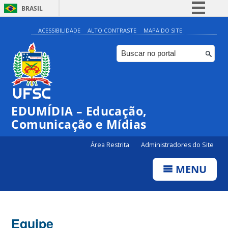
BRASIL
Simplifique!
ACESSIBILIDADE
ALTO CONTRASTE
MAPA DO SITE
Comunica BR
Participe
Acesso à informação
Legislação
EDUMÍDIA – Educação,
Canais
Comunicação e Mídias
Área Restrita
Administradores do Site
MENU
Equipe