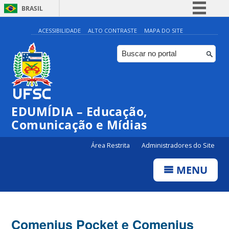
BRASIL
Simplifique!
ACESSIBILIDADE
ALTO CONTRASTE
MAPA DO SITE
Comunica BR
Participe
Acesso à informação
Legislação
EDUMÍDIA – Educação,
Canais
Comunicação e Mídias
Área Restrita
Administradores do Site
MENU
Comenius Pocket e Comenius